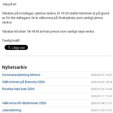
Hej på er!
DOKUMENT
Tabatan på torsdagar, ojämna veckor, kl 19-20 uteblir terminen ut på grund
av för lite deltagare. Ni är välkomna på Shakeybata som vanligt jämna
VÅRA GRUPPER/LEDARE
veckor.
Tabatan klockan 18-18.45 är kvar precis som vanligt varje vecka.
Trevlig kväll!
Nyhetsarkiv
Sommaravslutning Motion
2026-05-07 16:57
Välkommen på årsmöte 2026
2026-02-05 18:03
Rörelse hela livet 2026
2026-01-25 14:44
2026-01-17 17:47
Välkomna till vårterminen 2026
2026-01-08 17:51
Julavslutning
2025-11-23 10:51