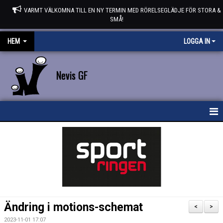
VARMT VÄLKOMNA TILL EN NY TERMIN MED RÖRELSEGLÄDJE FÖR STORA &
SMÅ!
HEM
LOGGA IN
Nevis GF
HEM
NYHETER
STYRELSEN
KONTAKT
Ändring i motions-schemat
<
>
KALENDER
2023-11-01 17:07