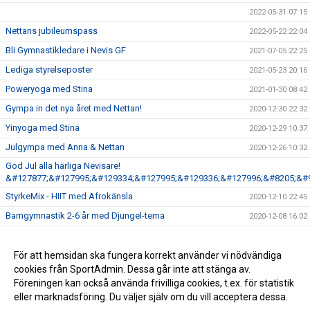
2022-05-31 07:15
Nettans jubileumspass
2022-05-22 22:04
Bli Gymnastikledare i Nevis GF
2021-07-05 22:25
Lediga styrelseposter
2021-05-23 20:16
Poweryoga med Stina
2021-01-30 08:42
Gympa in det nya året med Nettan!
2020-12-30 22:32
Yinyoga med Stina
2020-12-29 10:37
Julgympa med Anna & Nettan
2020-12-26 10:32
God Jul alla härliga Nevisare!
&#127877;&#127995;&#129334;&#127995;&#129336;&#127996;&#8205;&#
StyrkeMix - HIIT med Afrokänsla
2020-12-10 22:45
Barngymnastik 2-6 år med Djungel-tema
2020-12-08 16:02
Inställd träning
2020-11-24 12:13
Anmälan till höstterminen
För att hemsidan ska fungera korrekt använder vi nödvändiga
2020-07-27 21:47
cookies från SportAdmin. Dessa går inte att stänga av.
Gymnastikledare till våra barngrupper i Hjärup
2020-04-26 07:16
Föreningen kan också använda frivilliga cookies, t.ex. för statistik
eller marknadsföring. Du väljer själv om du vill acceptera dessa.