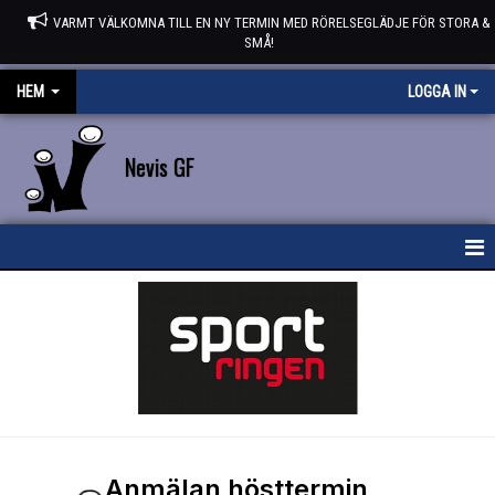
VARMT VÄLKOMNA TILL EN NY TERMIN MED RÖRELSEGLÄDJE FÖR STORA &
SMÅ!
HEM
LOGGA IN
Nevis GF
HEM
NYHETER
STYRELSEN
KONTAKT
KALENDER
Anmälan hösttermin