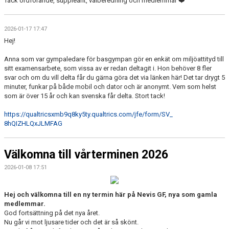
Tack ordförande, suppleant, valberedning och medlemmar ❤️
2026-01-17 17:47
Hej!
Anna som var gympaledare för basgympan gör en enkät om miljöattityd till
sitt examensarbete, som vissa av er redan deltagit i. Hon behöver 8 fler
svar och om du vill delta får du gärna göra det via länken här! Det tar drygt 5
minuter, funkar på både mobil och dator och är anonymt. Vem som helst
som är över 15 år och kan svenska får delta. Stort tack!
https://qualtricsxmb9q8ky5ty.
qualtrics.com/jfe/form/SV_
8hQIZHLQxJLMFAG
Välkomna till vårterminen 2026
2026-01-08 17:51
Hej och välkomna till en ny termin här på Nevis GF, nya som gamla
medlemmar.
God fortsättning på det nya året.
Nu går vi mot ljusare tider och det är så skönt.