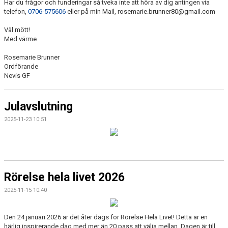
Har du frågor och funderingar så tveka inte att höra av dig antingen via
telefon,
0706-575606
eller på min Mail, rosemarie.brunner80@gmail.com
Väl mött!
Med värme
Rosemarie Brunner
Ordförande
Nevis GF
Julavslutning
2025-11-23 10:51
Rörelse hela livet 2026
2025-11-15 10:40
Den 24 januari 2026 är det åter dags för Rörelse Hela Livet! Detta är en
härlig inspirerande dag med mer än 20 pass att välja mellan. Dagen är till