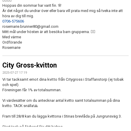
👯‍♂️👯‍♂️
Hoppas din sommar har varit fin. 🌸
Är det något du undrar över eller bara vill prata med mig så tveka inte att
höra av dig till mig.
0706-575606
rosemarie.brunner80@gmail.com
Mitt mål under hösten är att besöka barn grupperna. 🙋‍♀️
Med värme
Ordförande
Rosemarie
City Gross-kvitton
2025-07-27 17:19
Vi tar tacksamt emot dina kvitto från Citygross i Staffanstorp (ej tobak
och spel).
Föreningen får 1% av totalsumman.
Vi värdesätter om du antecknar antal kvitto samt totalsumman på dina
kvitto. TACK snälla!🙏
Fram till 28/8 kan du lägga kvittona i Stinas brevlåda på Jungrunsväg 3.
Stort tack på förhand för ditt bidrag.