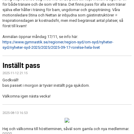
för både tränare och de som vill träna. Det finns pass för alla som tränar
själva eller håller i träning för barn, ungdomar och gruppträning. Våra
motionsledare Stina och Nettan är inbjudna som gästinstruktörer ⭐️
Inspirationsdagen är kostnadsfri, men med begränsat antal platser, så
först till kvarn!
Anmälan öppnar måndag 17/11, se info här:
https://www.gymnastik.se/regioner/region-syd/om-syd/nyheter-
syd/nyheter-syd-2025/2025/2025-09-17-rorelse-hela-livet
Inställt pass
2025-11-12 21:15
Godkväll!
bas passet i morgon är tyvärr inställt pga sjukdom.
Välkomna igen nästa vecka!
2025-08-13 16:53
Hej och välkomna till höstterminen, såväl som gamla och nya medlemmar.