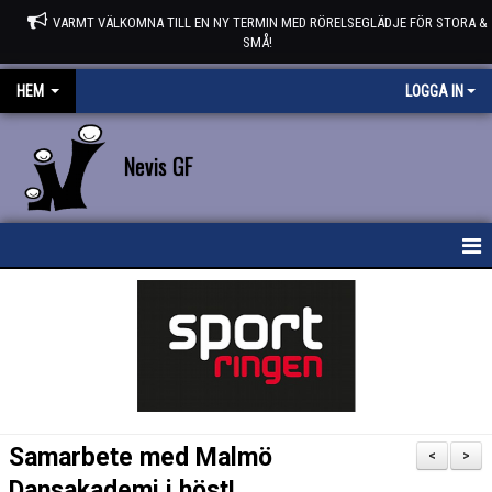
VARMT VÄLKOMNA TILL EN NY TERMIN MED RÖRELSEGLÄDJE FÖR STORA &
SMÅ!
HEM
LOGGA IN
Nevis GF
HEM
NYHETER
STYRELSEN
KONTAKT
Samarbete med Malmö
<
>
KALENDER
Dansakademi i höst!