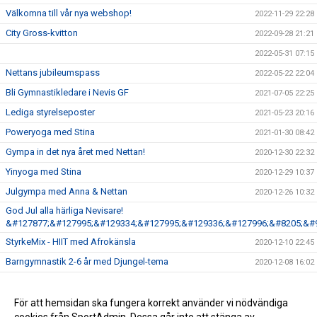
Välkomna till vår nya webshop!
2022-11-29 22:28
City Gross-kvitton
2022-09-28 21:21
2022-05-31 07:15
Nettans jubileumspass
2022-05-22 22:04
Bli Gymnastikledare i Nevis GF
2021-07-05 22:25
Lediga styrelseposter
2021-05-23 20:16
Poweryoga med Stina
2021-01-30 08:42
Gympa in det nya året med Nettan!
2020-12-30 22:32
Yinyoga med Stina
2020-12-29 10:37
Julgympa med Anna & Nettan
2020-12-26 10:32
God Jul alla härliga Nevisare!
&#127877;&#127995;&#129334;&#127995;&#129336;&#127996;&#8205;&#
StyrkeMix - HIIT med Afrokänsla
2020-12-10 22:45
Barngymnastik 2-6 år med Djungel-tema
2020-12-08 16:02
Inställd träning
2020-11-24 12:13
Anmälan till höstterminen
För att hemsidan ska fungera korrekt använder vi nödvändiga
2020-07-27 21:47