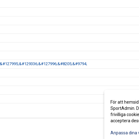
34;&#127995;&#129336;&#127996;&#8205;&#9794;
För att hemsid
SportAdmin. De
frivilliga cooki
acceptera des
Anpassa dina 