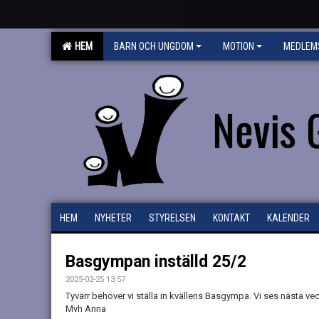
HEM
BARN OCH UNGDOM
MOTION
MEDLEM
Nevis 
HEM
NYHETER
STYRELSEN
KONTAKT
KALENDER
Basgympan inställd 25/2
2025-02-25 13:57
Tyvärr behöver vi ställa in kvällens Basgympa. Vi ses nästa v
Mvh Anna