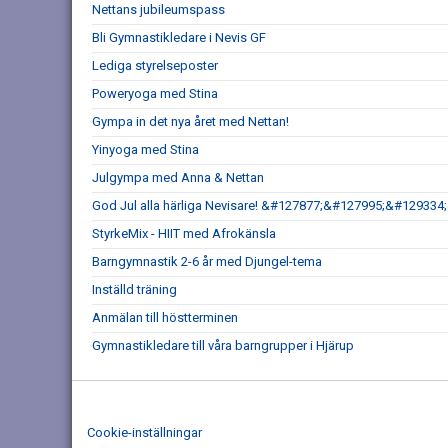
Nettans jubileumspass
Bli Gymnastikledare i Nevis GF
Lediga styrelseposter
Poweryoga med Stina
Gympa in det nya året med Nettan!
Yinyoga med Stina
Julgympa med Anna & Nettan
God Jul alla härliga Nevisare! &#127877;&#127995;&#1293
StyrkeMix - HIIT med Afrokänsla
Barngymnastik 2-6 år med Djungel-tema
Inställd träning
Anmälan till höstterminen
Gymnastikledare till våra barngrupper i Hjärup
Cookie-inställningar