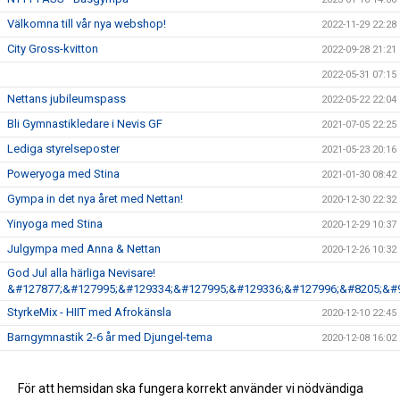
Välkomna till vår nya webshop!
2022-11-29 22:28
City Gross-kvitton
2022-09-28 21:21
2022-05-31 07:15
Nettans jubileumspass
2022-05-22 22:04
Bli Gymnastikledare i Nevis GF
2021-07-05 22:25
Lediga styrelseposter
2021-05-23 20:16
Poweryoga med Stina
2021-01-30 08:42
Gympa in det nya året med Nettan!
2020-12-30 22:32
Yinyoga med Stina
2020-12-29 10:37
Julgympa med Anna & Nettan
2020-12-26 10:32
God Jul alla härliga Nevisare!
&#127877;&#127995;&#129334;&#127995;&#129336;&#127996;&#8205;&#
StyrkeMix - HIIT med Afrokänsla
2020-12-10 22:45
Barngymnastik 2-6 år med Djungel-tema
2020-12-08 16:02
Inställd träning
2020-11-24 12:13
Anmälan till höstterminen
För att hemsidan ska fungera korrekt använder vi nödvändiga
2020-07-27 21:47