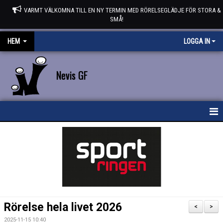
VARMT VÄLKOMNA TILL EN NY TERMIN MED RÖRELSEGLÄDJE FÖR STORA &
SMÅ!
HEM
LOGGA IN
Nevis GF
HEM
NYHETER
STYRELSEN
KONTAKT
Rörelse hela livet 2026
<
>
KALENDER
2025-11-15 10:40