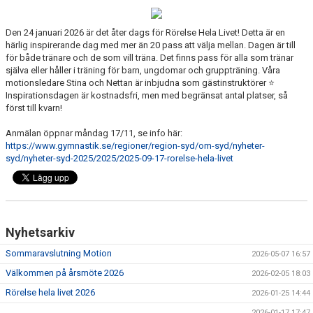
DOKUMENT
Den 24 januari 2026 är det åter dags för Rörelse Hela Livet! Detta är en
härlig inspirerande dag med mer än 20 pass att välja mellan. Dagen är till
VÅRA GRUPPER/LEDARE
för både tränare och de som vill träna. Det finns pass för alla som tränar
själva eller håller i träning för barn, ungdomar och gruppträning. Våra
motionsledare Stina och Nettan är inbjudna som gästinstruktörer ⭐️
Inspirationsdagen är kostnadsfri, men med begränsat antal platser, så
först till kvarn!
Anmälan öppnar måndag 17/11, se info här:
https://www.gymnastik.se/regioner/region-syd/om-syd/nyheter-
syd/nyheter-syd-2025/2025/2025-09-17-rorelse-hela-livet
Nyhetsarkiv
Sommaravslutning Motion
2026-05-07 16:57
Välkommen på årsmöte 2026
2026-02-05 18:03
Rörelse hela livet 2026
2026-01-25 14:44
2026-01-17 17:47