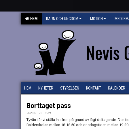
HEM
BARN OCH UNGDOM
MOTION
MEDLEM
Nevis 
HEM
NYHETER
STYRELSEN
KONTAKT
KALENDER
Borttaget pass
2023-01-22 16:39
Tyvärr får vi ställa in afron på grund av lågt deltagande. Den 
Balderskolan mellan 18-18.50 och onsdagstiden mellan 19-20 ta