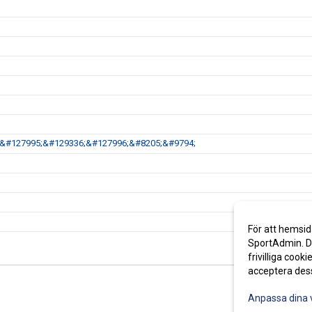
34;&#127995;&#129336;&#127996;&#8205;&#9794;
För att hemsid
SportAdmin. De
frivilliga cooki
acceptera des
Anpassa dina 